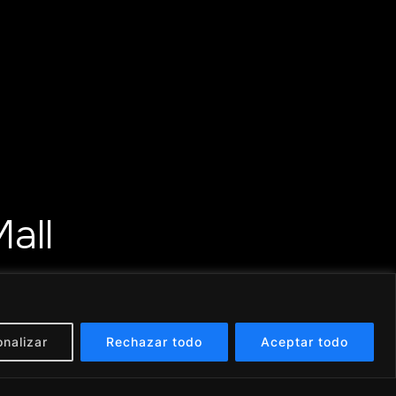
all
nalizar
Rechazar todo
Aceptar todo
Pausar