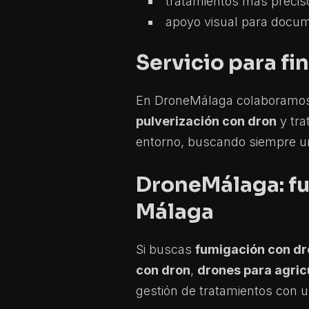
tratamientos más precis
apoyo visual para docum
Servicio para f
En DroneMálaga colaboramos co
pulverización con dron
y tra
entorno, buscando siempre un 
DroneMálaga: fu
Málaga
Si buscas
fumigación con d
con dron
,
drones para agric
gestión de tratamientos con un