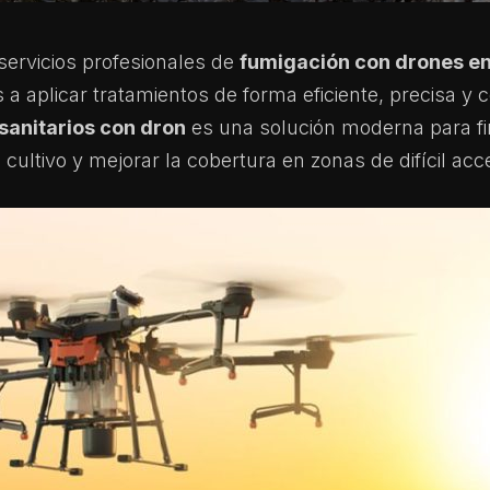
ervicios profesionales de
fumigación con drones e
s a aplicar tratamientos de forma eficiente, precisa y
osanitarios con dron
es una solución moderna para fi
 cultivo y mejorar la cobertura en zonas de difícil acc