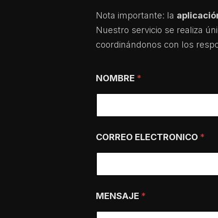
Nota importante: la
aplicació
Nuestro servicio se realiza ún
coordinándonos con los respo
E
NOMBRE
*
L
E
C
T
R
O
CORREO ELECTRONICO
*
N
I
C
O
M
E
MENSAJE
*
N
S