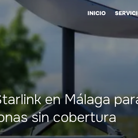
INICIO
SERVIC
Starlink en Málaga par
onas sin cobertura