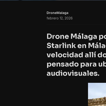
DroneMalaga
febrero 12, 2026
Drone Málaga po
Starlink en Mál
velocidad
allí d
pensado para ub
audiovisuales.