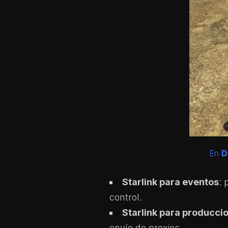
En
D
Starlink para eventos
: 
control.
Starlink para producci
envío de proxies.